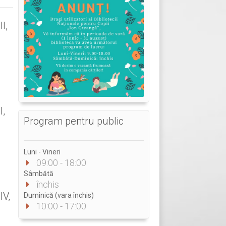
I,
I,
Program pentru public
Luni - Vineri
09:00 - 18:00
Sâmbătă
închis
IV,
Duminică (vara închis)
10:00 - 17:00