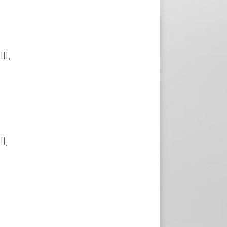
II,
I,