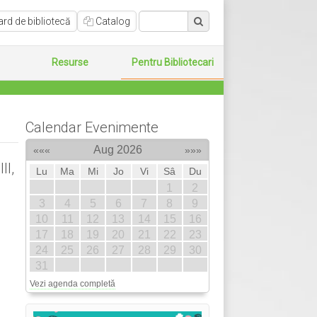
rd de bibliotecă
Catalog
Resurse
Pentru Bibliotecari
Calendar Evenimente
Aug 2026
«««
»»»
II,
Lu
Ma
Mi
Jo
Vi
Sâ
Du
1
2
3
4
5
6
7
8
9
10
11
12
13
14
15
16
17
18
19
20
21
22
23
24
25
26
27
28
29
30
31
Vezi agenda completă