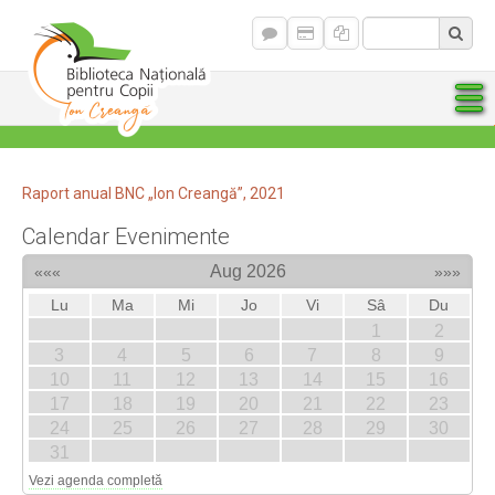
Raport anual BNC „Ion Creangă”, 2021
Calendar Evenimente
Aug 2026
«««
»»»
Lu
Ma
Mi
Jo
Vi
Sâ
Du
1
2
3
4
5
6
7
8
9
10
11
12
13
14
15
16
17
18
19
20
21
22
23
24
25
26
27
28
29
30
31
Vezi agenda completă