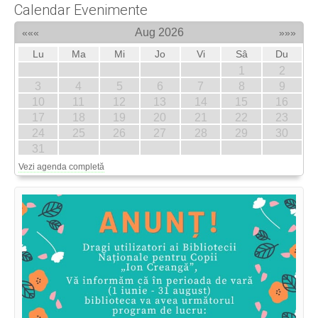
Calendar Evenimente
Aug 2026
«««
»»»
Lu
Ma
Mi
Jo
Vi
Sâ
Du
1
2
3
4
5
6
7
8
9
10
11
12
13
14
15
16
17
18
19
20
21
22
23
24
25
26
27
28
29
30
31
Vezi agenda completă