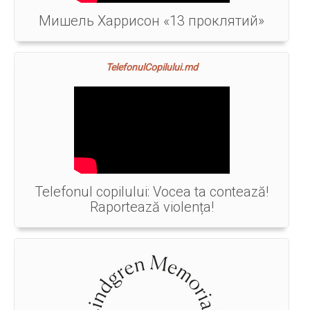
Мишель Харрисон «13 проклятий»
TelefonulCopilului.md
Telefonul copilului: Vocea ta contează!
Raportează violența!