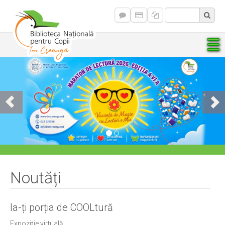
Noutăți
Ia-ți porția de COOLtură
Expoziție virtuală