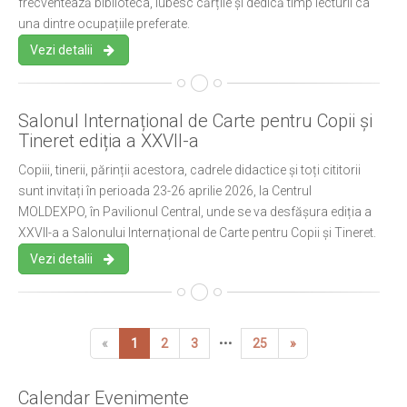
frecventează biblioteca, iubesc cărțile și dedică timp lecturii ca
una dintre ocupațiile preferate.
Vezi detalii
Salonul Internațional de Carte pentru Copii și
Tineret ediția a XXVII-a
Copiii, tinerii, părinții acestora, cadrele didactice și toți cititorii
sunt invitați în perioada 23-26 aprilie 2026, la Centrul
MOLDEXPO, în Pavilionul Central, unde se va desfășura ediția a
XXVII-a a Salonului Internațional de Carte pentru Copii și Tineret.
Vezi detalii
«
1
2
3
•••
25
»
Calendar Evenimente